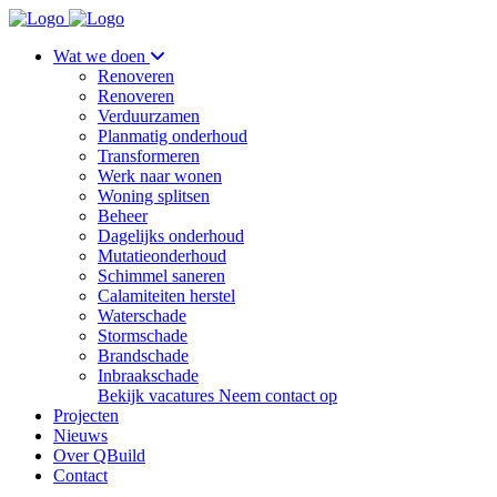
Wat we doen
Renoveren
Renoveren
Verduurzamen
Planmatig onderhoud
Transformeren
Werk naar wonen
Woning splitsen
Beheer
Dagelijks onderhoud
Mutatieonderhoud
Schimmel saneren
Calamiteiten herstel
Waterschade
Stormschade
Brandschade
Inbraakschade
Bekijk vacatures
Neem contact op
Projecten
Nieuws
Over QBuild
Contact