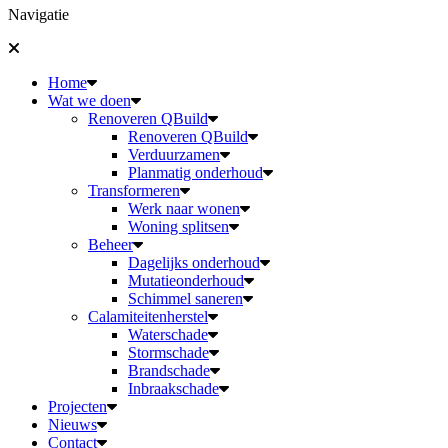
Navigatie
Home
Wat we doen
Renoveren QBuild
Renoveren QBuild
Verduurzamen
Planmatig onderhoud
Transformeren
Werk naar wonen
Woning splitsen
Beheer
Dagelijks onderhoud
Mutatieonderhoud
Schimmel saneren
Calamiteitenherstel
Waterschade
Stormschade
Brandschade
Inbraakschade
Projecten
Nieuws
Contact